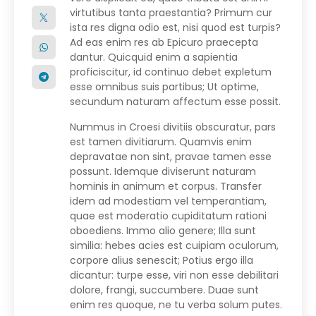
virtutibus tanta praestantia? Primum cur
ista res digna odio est, nisi quod est turpis?
Ad eas enim res ab Epicuro praecepta
dantur. Quicquid enim a sapientia
proficiscitur, id continuo debet expletum
esse omnibus suis partibus; Ut optime,
secundum naturam affectum esse possit.
Nummus in Croesi divitiis obscuratur, pars
est tamen divitiarum. Quamvis enim
depravatae non sint, pravae tamen esse
possunt. Idemque diviserunt naturam
hominis in animum et corpus. Transfer
idem ad modestiam vel temperantiam,
quae est moderatio cupiditatum rationi
oboediens. Immo alio genere; Illa sunt
similia: hebes acies est cuipiam oculorum,
corpore alius senescit; Potius ergo illa
dicantur: turpe esse, viri non esse debilitari
dolore, frangi, succumbere. Duae sunt
enim res quoque, ne tu verba solum putes.