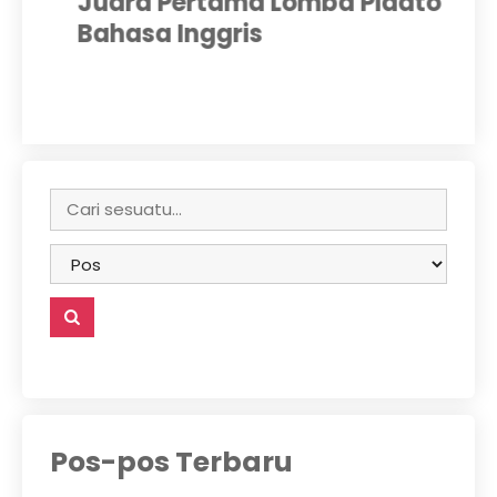
k
Juara Pertama Lomba Pidato
Ru
Bahasa Inggris
T
Pos-pos Terbaru