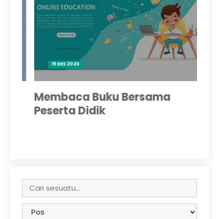
19 DES 2020
Membaca Buku Bersama
Be
Peserta Didik
M