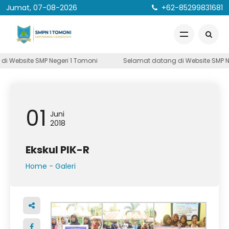
Jumat, 07-08-2026
+62-85299831681
 Website SMP Negeri 1 Tomoni
Selamat datang di Website SMP Neg
01
Juni
2018
Ekskul PIK-R
Home
-
Galeri